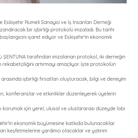
le Eskişehir Rumeli Sanayici ve İş İnsanları Derneği
andıracak bir işbirliği protokolü imzaladı. Bu tarihi
n başlangıcını işaret ediyor ve Eskişehir'in ekonomik
 ŞENTUNA tarafından imzalanan protokol, iki derneğin
n rekabetçiliğini artırmayı amaçlıyor. İşte protokolün
i arasında işbirliği fırsatları oluşturacak, bilgi ve deneyim
eri, konferanslar ve etkinlikler düzenleyerek üyelerin
ını korumak için yerel, ulusal ve uluslararası düzeyde lobi
skişehir'in ekonomik büyümesine katkıda bulunacaklar.
satları keşfetmelerine yardımcı olacaklar ve yatırım