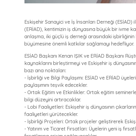
Eskişehir Sanayici ve İş İnsanları Derneği (ESİAD) i
(ERİAD), kentimizin iş dünyasına büyük bir ivme kaz
anlaşma, iki güçlü iş derneği arasındaki işbirliğini
büyümesine önemli katkılar sağlamayı hedefliyor.
ESİAD Başkanı Kenan IŞIK ve ERİAD Başkanı Rüştü
kaynaklarını birleştirmeyi ve Eskişehir iş dünyasını
bazı ana noktaları:
- İşbirliği ve Bilgi Paylaşımı: ESİAD ve ERİAD üyeler
paylaşımını teşvik edecekler.
- Ortak Eğitim ve Etkinlikler: Ortak eğitim seminerl
bilgi düzeyini artıracaklar.
- Lobi Faaliyetleri: Eskişehir iş dünyasının çıkarlar
faaliyetleri yürütecekler.
- İşbirliği Projeleri: Ortak projeler geliştirerek E
- Yatırım ve Ticaret Fırsatları: Üyelerin yeni iş fır
fırsatlarına erişim sağlayacaklar.