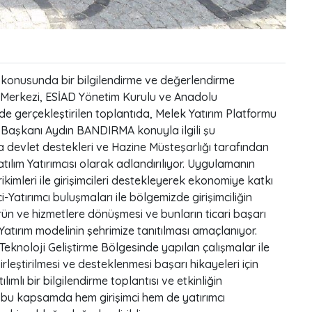
k konusunda bir bilgilendirme ve değerlendirme
im Merkezi, ESİAD Yönetim Kurulu ve Anadolu
de gerçekleştirilen toplantıda, Melek Yatırım Platformu
D Başkanı Aydın BANDIRMA konuyla ilgili şu
rda devlet destekleri ve Hazine Müsteşarlığı tarafından
tılım Yatırımcısı olarak adlandırılıyor. Uygulamanın
ikimleri ile girişimcileri destekleyerek ekonomiye katkı
mci-Yatırımcı buluşmaları ile bölgemizde girişimciliğin
ürün ve hizmetlere dönüşmesi ve bunların ticari başarı
atırım modelinin şehrimize tanıtılması amaçlanıyor.
Teknoloji Geliştirme Bölgesinde yapılan çalışmalar ile
irleştirilmesi ve desteklenmesi başarı hikayeleri için
lı bir bilgilendirme toplantısı ve etkinliğin
n bu kapsamda hem girişimci hem de yatırımcı