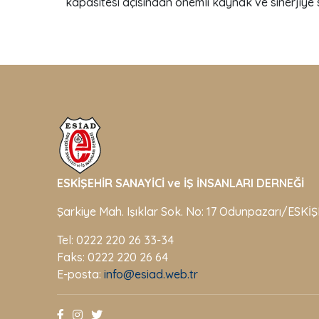
kapasitesi açısından önemli kaynak ve sinerjiye 
ESKİŞEHİR SANAYİCİ ve İŞ İNSANLARI DERNEĞİ
Şarkiye Mah. Işıklar Sok. No: 17 Odunpazarı/ESKİ
Tel: 0222 220 26 33-34
Faks: 0222 220 26 64
E-posta:
info@esiad.web.tr