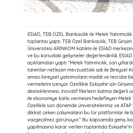
ESİAD, TEB ÖZEL Bankacılık ile Melek Yatırımcılı
toplantısı yaptı. TEB Özel Bankacılık, TEB Giriş
Üniversitesi ARİNKOM katılımı ile ESİAD merkezin
ve bu konudaki gelişmeler değerlendirildi. ESİA
açıklamaları yaptı “Melek Yatırımcılık, son yılla
tanımları netleşen mevzuattaki adı ile Bireysel Ka
amacı bireysel yatırımcıların maddi ve tecrübe bir
vermelerini içeriyor. Özellikle Eskişehir için Girişi
desteklenmesi, inovatif fikirlerin katma değerli 
ile ekonomiye katkı vermesini hedefleyen Melek Y
Özellikle son dönemde üniversitelerimiz ve ATAP 
dikkat çeken çalışmaların bu tür platformlar ile b
vazgeçilmez görünüyor.” Bu kapsamda geniş katılım
yapılmasına karar verilen toplantıda Eskişehir’i