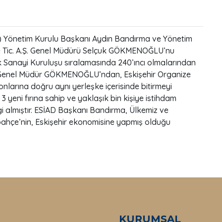
AD) Yönetim Kurulu Başkanı Aydın Bandırma ve Yönetim
ve Tic. A.Ş. Genel Müdürü Selçuk GÖKMENOĞLU’nu
ük Sanayi Kuruluşu sıralamasında 240’ıncı olmalarından
, Genel Müdür GÖKMENOĞLU’ndan, Eskişehir Organize
onlarına doğru aynı yerleşke içerisinde bitirmeyi
 yeni fırına sahip ve yaklaşık bin kişiye istihdam
i almıştır. ESİAD Başkanı Bandırma, Ülkemiz ve
abahçe’nin, Eskişehir ekonomisine yapmış olduğu
KURUMSAL